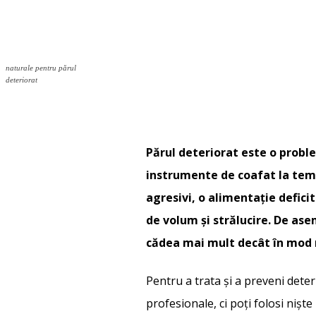
naturale pentru părul
deteriorat
Părul deteriorat este o probl
instrumente de coafat la temp
agresivi, o alimentație deficit
de volum și strălucire. De ase
cădea mai mult decât în mod
Pentru a trata și a preveni dete
profesionale, ci poți folosi nișt