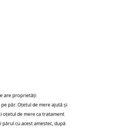
e are proprietăți
ză pe păr. Oțetul de mere ajută și
losi oțetul de mere ca tratament
ti părul cu acest amestec, după