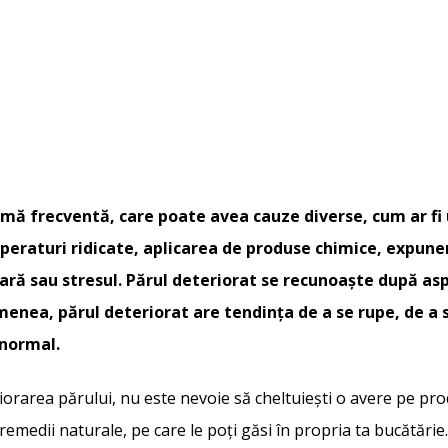
emă frecventă, care poate avea cauze diverse, cum ar fi 
eraturi ridicate, aplicarea de produse chimice, expune
ară sau stresul. Părul deteriorat se recunoaște după aspe
menea, părul deteriorat are tendința de a se rupe, de a se
 normal.
riorarea părului, nu este nevoie să cheltuiești o avere pe 
e remedii naturale, pe care le poți găsi în propria ta bucătări