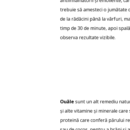
antiinflamatorii și emoliente, ca
trebuie să amesteci o jumătate 
de la rădăcini până la vârfuri, 
timp de 30 de minute, apoi spal
observa rezultate vizibile.
Ouăle
sunt un alt remediu natur
și alte vitamine și minerale care
proteină care conferă părului rez
sau de cocos, pentru a hrăni și 