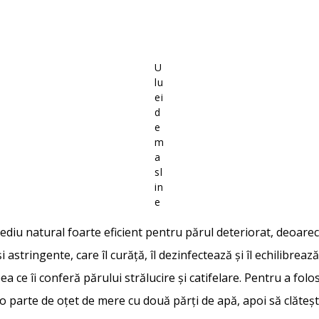
U
lu
ei
d
e
m
a
sl
in
e
ediu natural foarte eficient pentru părul deteriorat, deoarec
i astringente, care îl curăță, îl dezinfectează și îl echilibrea
eea ce îi conferă părului strălucire și catifelare. Pentru a fo
o parte de oțet de mere cu două părți de apă, apoi să clăteș