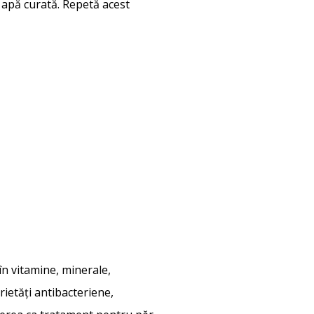
u apă curată. Repetă acest
n vitamine, minerale,
rietăți antibacteriene,