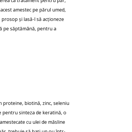
 mierea ca tratament pentru păr,
i acest amestec pe părul umed,
 prosop și lasă-l să acționeze
tă pe săptămână, pentru a
proteine, biotină, zinc, seleniu
le pentru sinteza de keratină, o
, amestecate cu ulei de măsline
ăr, trebuie să bați un ou într-