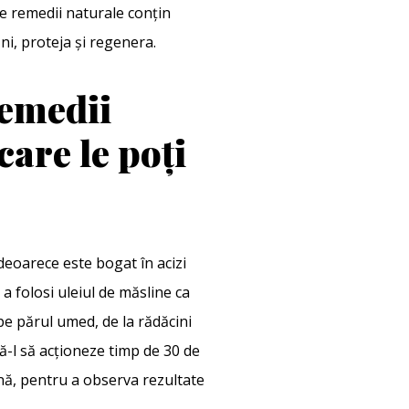
ste remedii naturale conțin
ni, proteja și regenera.
remedii
care le poți
deoarece este bogat în acizi
 a folosi uleiul de măsline ca
 pe părul umed, de la rădăcini
ă-l să acționeze timp de 30 de
nă, pentru a observa rezultate