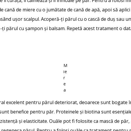
re îl curăță, îl calmează și îl înmoaie pe păr. Pentru a folosi
de cană de miere cu o jumătate de cană de apă, apoi să aplic
masând ușor scalpul. Acoperă-ți părul cu o cască de duș sau un
ă-ți părul cu șampon și balsam. Repetă acest tratament o da
M
ie
r
e
a
al excelent pentru părul deteriorat, deoarece sunt bogate în 
 sunt benefice pentru păr. Proteinele și biotina sunt esenția
istență și elasticitate. Ouăle pot fi folosite ca mască de păr
a regenera părul. Pentru a folosi ouăle ca tratament pentru p