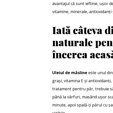
avantajul că sunt ieftine, ușor d
vitamine, minerale, antioxidanți 
Iată câteva d
naturale pent
încerca acas
Uleiul de măsline
este unul din
grași, vitamina E și antioxidanți,
tratament pentru păr, trebuie să 
până la vârfuri, masând ușor sca
minute, apoi spală-ți părul cu 
vizibile.