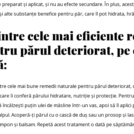
e preparat și aplicat, și nu au efecte secundare. În plus, ace
și alte substanțe benefice pentru păr, care îl pot hidrata, hră
intre cele mai eficiente 
ru părul deteriorat, pe 
ă:
tre cele mai bune remedii naturale pentru părul deteriorat, 
 care îi conferă părului hidratare, nutriție și protecție. Pentru
încălzești puțin ulei de măsline într-un vas, apoi să îl aplici
lpul. Acoperă-ți părul cu o cască de duș sau un prosop și las
șampon și balsam. Repetă acest tratament o dată pe săptămâ