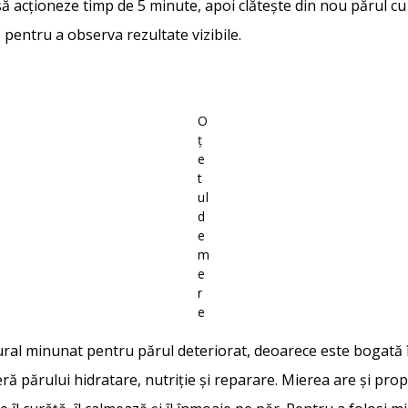
 să acționeze timp de 5 minute, apoi clătește din nou părul c
pentru a observa rezultate vizibile.
O
ț
e
t
ul
d
e
m
e
r
e
ral minunat pentru părul deteriorat, deoarece este bogată î
feră părului hidratare, nutriție și reparare. Mierea are și prop